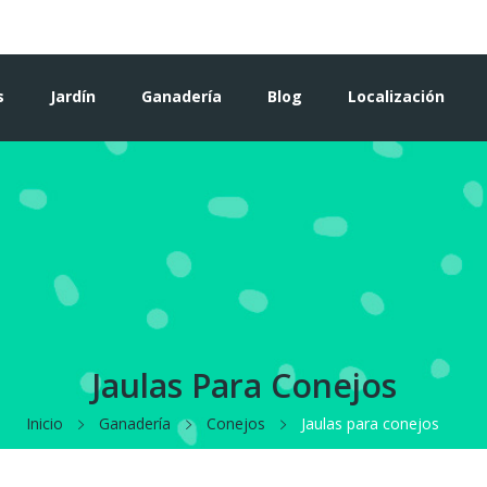
s
Jardín
Ganadería
Blog
Localización
Jaulas Para Conejos
Inicio
Ganadería
Conejos
Jaulas para conejos